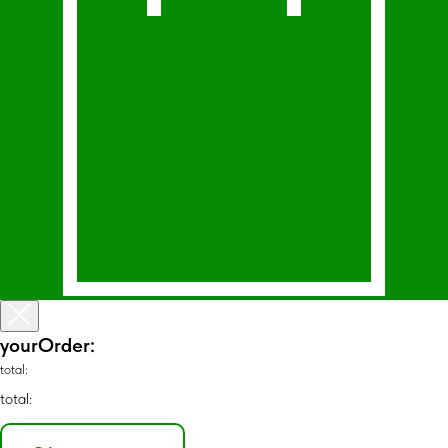
yourOrder:
total:
total: